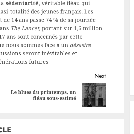
 la
sédentarité
, véritable fléau qui
asi-totalité des jeunes français. Les
ant de 14 ans passe 74 % de sa journée
dans
The Lancet
, portant sur 1,6 million
-17 ans sont concernés par cette
 que nous sommes face à un
désastre
cussions seront inévitables et
nérations futures.
Next
Le blues du printemps, un
Previous
Next
fléau sous-estimé
post:
post:
CLE