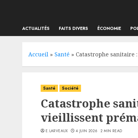
Skip
to
content
ACTUALITÉS
FAITS DIVERS
ÉCONOMIE
PO
Accueil
»
Santé
»
Catastrophe sanitaire 
Santé
Société
Catastrophe sanit
vieillissent pré
E.LARVEAUX
4 JUIN 2026
2 MIN READ