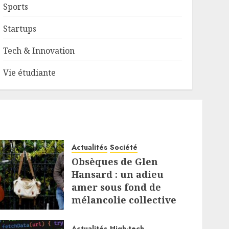
Sports
Startups
Tech & Innovation
Vie étudiante
Actualités
Société
Obsèques de Glen
Hansard : un adieu
amer sous fond de
mélancolie collective
5 AOÛT 2026
Actualités
High-tech