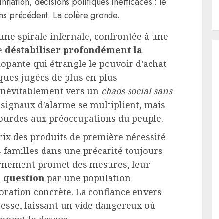
flation, décisions politiques inefficaces : le
ns précédent. La colère gronde.
ne spirale infernale, confrontée à une
de
déstabiliser profondément la
alopante qui étrangle le pouvoir d’achat
ques jugées de plus en plus
l inévitablement vers un
chaos social sans
s signaux d’alarme se multiplient, mais
ourdes aux préoccupations du peuple.
prix des produits de première nécessité
familles dans une précarité toujours
ernement promet des mesures, leur
 question
par une population
oration concrète. La confiance envers
vitesse, laissant un vide dangereux où