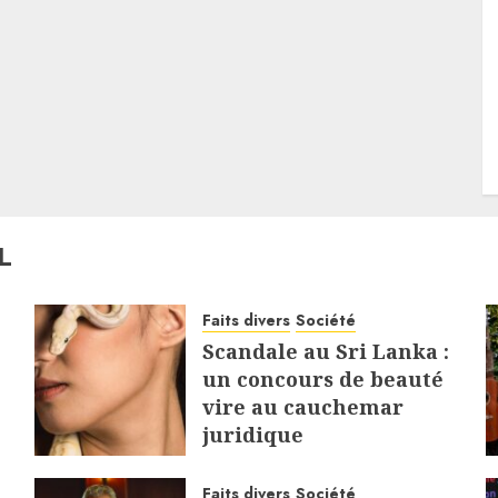
L
Faits divers
Société
Scandale au Sri Lanka :
un concours de beauté
vire au cauchemar
juridique
5 AOÛT 2026
Faits divers
Société