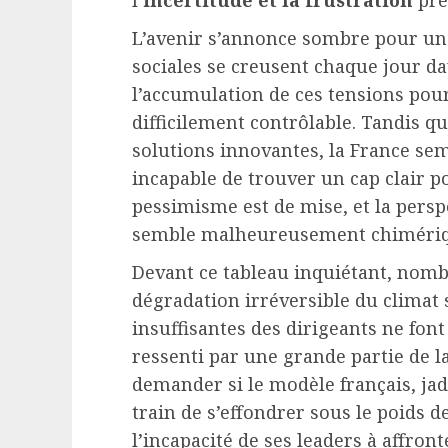
l’
incertitude et la frustration
pre
L’avenir s’annonce sombre pour une 
sociales se creusent chaque jour d
l’accumulation de ces tensions po
difficilement contrôlable. Tandis q
solutions innovantes, la France sem
incapable de trouver un cap clair po
pessimisme est de mise, et la persp
semble malheureusement chimériq
Devant ce tableau inquiétant, nomb
dégradation irréversible du climat s
insuffisantes des dirigeants ne fon
ressenti par une grande partie de la
demander si le modèle français, jad
train de s’effondrer sous le poids d
l’incapacité de ses leaders à affront