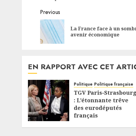
Continue
Previous
Reading
La France face à un somb
avenir économique
EN RAPPORT AVEC CET ARTI
Politique
Politique française
TGV Paris-Strasbour
: L’étonnante trêve
des eurodéputés
français
5 AOÛT 2026