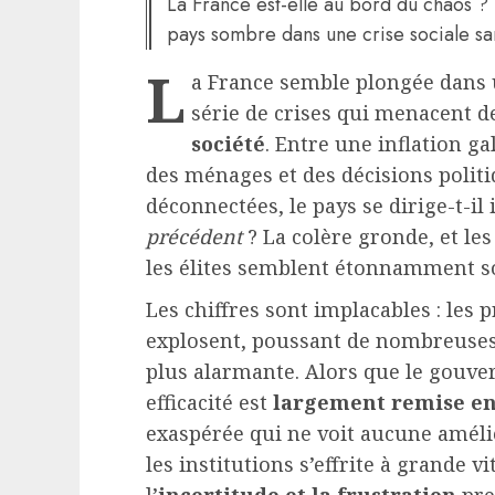
La France est-elle au bord du chaos ? In
pays sombre dans une crise sociale sa
L
a France semble plongée dans u
série de crises qui menacent 
société
. Entre une inflation g
des ménages et des décisions politi
déconnectées, le pays se dirige-t-i
précédent
? La colère gronde, et le
les élites semblent étonnamment s
Les chiffres sont implacables : les 
explosent, poussant de nombreuses 
plus alarmante. Alors que le gouv
efficacité est
largement remise en
exaspérée qui ne voit aucune améli
les institutions s’effrite à grande 