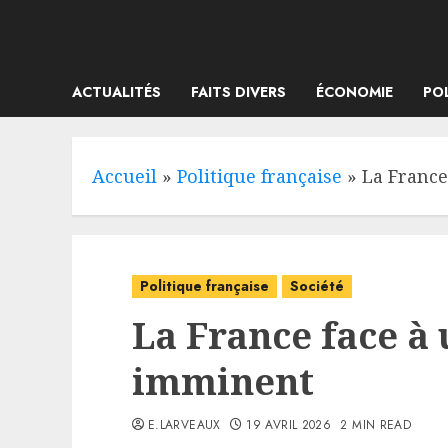
Skip
to
content
ACTUALITÉS
FAITS DIVERS
ÉCONOMIE
PO
Accueil
»
Politique française
»
La France
Politique française
Société
La France face à 
imminent
E.LARVEAUX
19 AVRIL 2026
2 MIN READ