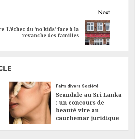
Next
re
L’échec du ‘no kids’ face à la
Previous
Next
revanche des familles
post:
post:
CLE
Faits divers
Société
g
Scandale au Sri Lanka
: un concours de
beauté vire au
cauchemar juridique
5 AOÛT 2026