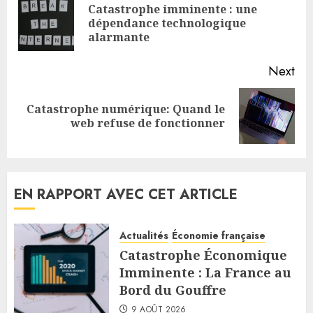
Reading
Catastrophe imminente : une
Pre
dépendance technologique
pos
alarmante
Next
Catastrophe numérique: Quand le
Next
web refuse de fonctionner
post:
EN RAPPORT AVEC CET ARTICLE
Actualités
Économie française
Catastrophe Économique
Imminente : La France au
Bord du Gouffre
9 AOÛT 2026