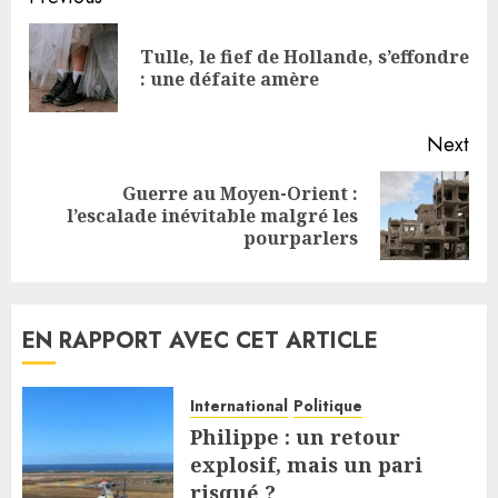
Reading
Tulle, le fief de Hollande, s’effondre
Pre
: une défaite amère
pos
Next
Guerre au Moyen-Orient :
Next
l’escalade inévitable malgré les
post:
pourparlers
EN RAPPORT AVEC CET ARTICLE
International
Politique
Philippe : un retour
explosif, mais un pari
risqué ?