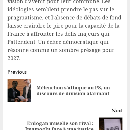
vision d’avenir pour leur commune. Les
idéologies semblent prendre le pas sur le
pragmatisme, et l’absence de débats de fond
laisse craindre le pire pour la capacité de la
France à affronter les défis majeurs qui
l’attendent. Un échec démocratique qui
résonne comme un sombre présage pour
2027.
Continue
Previous
Reading
Mélenchon s’attaque au PS, un
Pre
discours de division alarmant
pos
Next
Erdogan muselle son rival :
Next
Imamoglu face à une justice