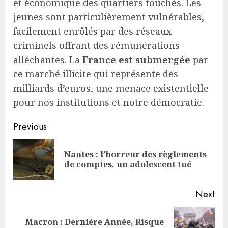
et économique des quartiers touchés. Les
jeunes sont particulièrement vulnérables,
facilement enrôlés par des réseaux
criminels offrant des rémunérations
alléchantes. La
France est submergée
par
ce marché illicite qui représente des
milliards d’euros, une menace existentielle
pour nos institutions et notre démocratie.
Continue
Previous
Reading
Nantes : l’horreur des règlements
Pre
de comptes, un adolescent tué
pos
Next
Macron : Dernière Année, Risque
Next