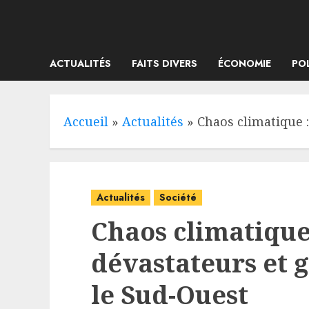
Skip
to
content
ACTUALITÉS
FAITS DIVERS
ÉCONOMIE
PO
Accueil
»
Actualités
»
Chaos climatique :
Actualités
Société
Chaos climatique
dévastateurs et g
le Sud-Ouest