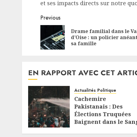
et ses impacts directs sur notre quo
Continue
Previous
Reading
Drame familial dans le Va
d’Oise : un policier anéant
sa famille
EN RAPPORT AVEC CET ARTI
Actualités
Politique
Cachemire
Pakistanais : Des
Élections Truquées
Baignent dans le San
7 AOÛT 2026