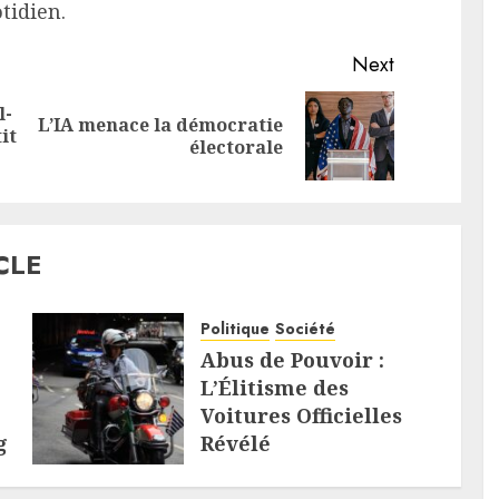
tidien.
Next
l-
L’IA menace la démocratie
Previous
Next
it
électorale
post:
post:
CLE
Politique
Société
Abus de Pouvoir :
L’Élitisme des
Voitures Officielles
g
Révélé
7 AOÛT 2026