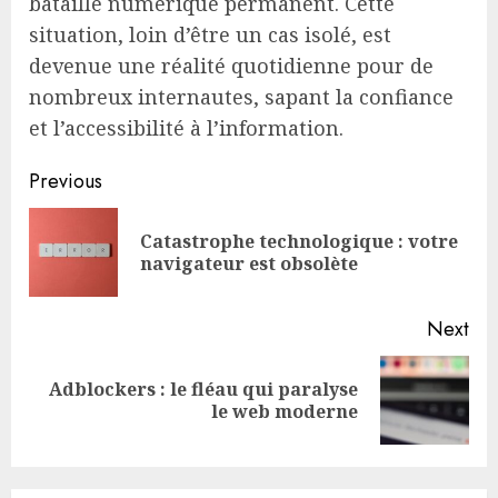
bataille numérique permanent. Cette
situation, loin d’être un cas isolé, est
devenue une réalité quotidienne pour de
nombreux internautes, sapant la confiance
et l’accessibilité à l’information.
Continue
Previous
Reading
Catastrophe technologique : votre
Pre
navigateur est obsolète
pos
Next
Adblockers : le fléau qui paralyse
Next
le web moderne
post: