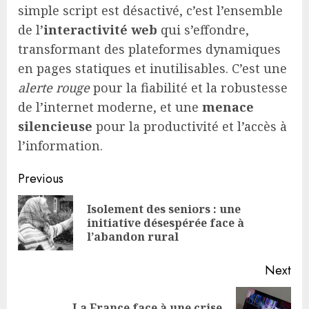
simple script est désactivé, c’est l’ensemble
de l’
interactivité web
qui s’effondre,
transformant des plateformes dynamiques
en pages statiques et inutilisables. C’est une
alerte rouge
pour la fiabilité et la robustesse
de l’internet moderne, et une
menace
silencieuse
pour la productivité et l’accès à
l’information.
Continue
Previous
Reading
Isolement des seniors : une
Pre
initiative désespérée face à
pos
l’abandon rural
Next
La France face à une crise