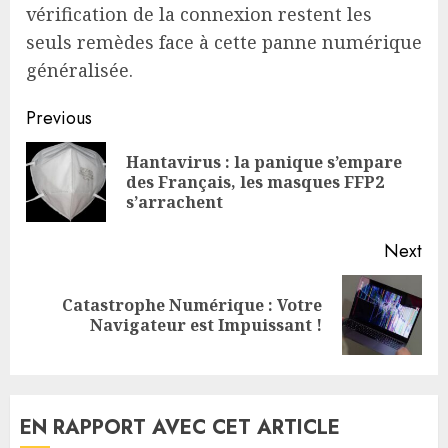
vérification de la connexion restent les
seuls remèdes face à cette panne numérique
généralisée.
Continue
Previous
Reading
Hantavirus : la panique s’empare
Pre
des Français, les masques FFP2
pos
s’arrachent
Next
Catastrophe Numérique : Votre
Next
Navigateur est Impuissant !
post:
EN RAPPORT AVEC CET ARTICLE