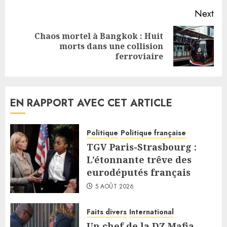
Next
Chaos mortel à Bangkok : Huit
Next
morts dans une collision
post:
ferroviaire
EN RAPPORT AVEC CET ARTICLE
Politique
Politique française
TGV Paris-Strasbourg :
L’étonnante trêve des
eurodéputés français
5 AOÛT 2026
Faits divers
International
Un chef de la DZ Mafia