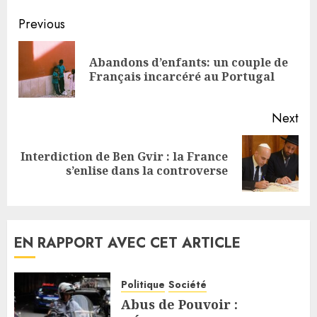
Continue
Previous
Reading
Abandons d’enfants: un couple de
Pre
Français incarcéré au Portugal
pos
Next
Interdiction de Ben Gvir : la France
Next
s’enlise dans la controverse
post:
EN RAPPORT AVEC CET ARTICLE
Politique
Société
Abus de Pouvoir :