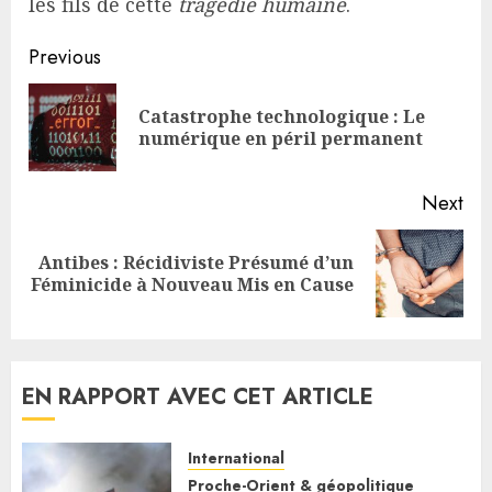
les fils de cette
tragédie humaine
.
Continue
Previous
Reading
Catastrophe technologique : Le
Pre
numérique en péril permanent
pos
Next
Antibes : Récidiviste Présumé d’un
Next
Féminicide à Nouveau Mis en Cause
post:
EN RAPPORT AVEC CET ARTICLE
International
Proche-Orient & géopolitique