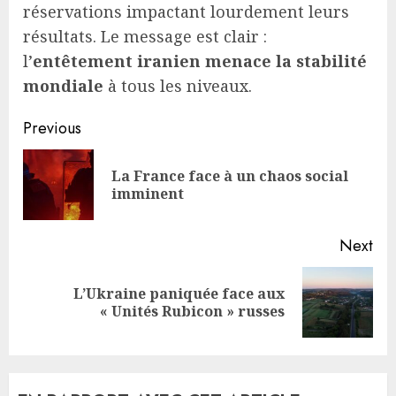
réservations impactant lourdement leurs
résultats. Le message est clair :
l’
entêtement iranien menace la stabilité
mondiale
à tous les niveaux.
Continue
Previous
Reading
La France face à un chaos social
Pre
imminent
pos
Next
L’Ukraine paniquée face aux
Next
« Unités Rubicon » russes
post: