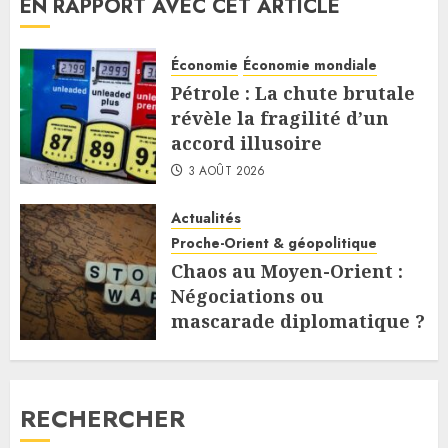
EN RAPPORT AVEC CET ARTICLE
Économie
Économie mondiale
Pétrole : La chute brutale
révèle la fragilité d’un
accord illusoire
3 AOÛT 2026
Actualités
Proche-Orient & géopolitique
Chaos au Moyen-Orient :
Négociations ou
mascarade diplomatique ?
3 AOÛT 2026
RECHERCHER