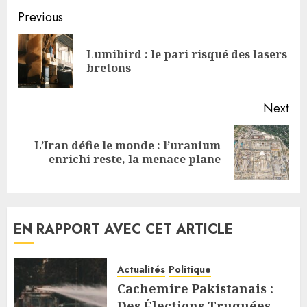
Continue
Previous
Reading
Lumibird : le pari risqué des lasers
Pre
bretons
pos
Next
L’Iran défie le monde : l’uranium
Next
enrichi reste, la menace plane
post:
EN RAPPORT AVEC CET ARTICLE
Actualités
Politique
Cachemire Pakistanais :
Des Élections Truquées