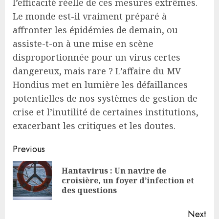
l’efficacité réelle de ces mesures extrêmes.
Le monde est-il vraiment préparé à
affronter les épidémies de demain, ou
assiste-t-on à une mise en scène
disproportionnée pour un virus certes
dangereux, mais rare ? L’affaire du MV
Hondius met en lumière les défaillances
potentielles de nos systèmes de gestion de
crise et l’inutilité de certaines institutions,
exacerbant les critiques et les doutes.
Continue
Previous
Reading
Hantavirus : Un navire de
Pre
croisière, un foyer d’infection et
pos
des questions
Next