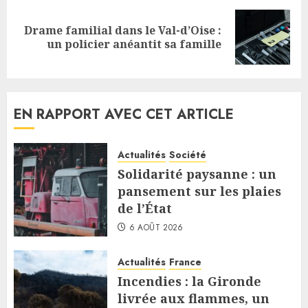
Drame familial dans le Val-d’Oise :
Next
un policier anéantit sa famille
post:
EN RAPPORT AVEC CET ARTICLE
Actualités
Société
Solidarité paysanne : un
pansement sur les plaies
de l’État
6 AOÛT 2026
Actualités
France
Incendies : la Gironde
livrée aux flammes, un