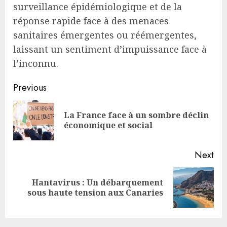
surveillance épidémiologique et de la
réponse rapide face à des menaces
sanitaires émergentes ou réémergentes,
laissant un sentiment d’impuissance face à
l’inconnu.
Continue
Previous
Reading
La France face à un sombre déclin
Pre
économique et social
pos
Next
Hantavirus : Un débarquement
Next
sous haute tension aux Canaries
post: