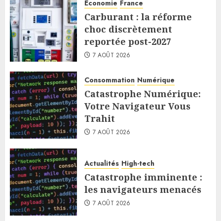
Économie
France
Carburant : la réforme
choc discrètement
reportée post-2027
7 AOÛT 2026
Consommation
Numérique
Catastrophe Numérique:
Votre Navigateur Vous
Trahit
7 AOÛT 2026
Actualités
High-tech
Catastrophe imminente :
les navigateurs menacés
7 AOÛT 2026