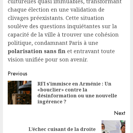
culturelles quasi immuables, transformant
chaque élection en une validation de
clivages préexistants. Cette situation
soulève des questions inquiétantes sur la
capacité de la ville à trouver une cohésion
politique, condamnant Paris à une
polarisation sans fin
et entravant toute
vision unifiée pour son avenir.
Continue
Previous
Reading
RFI s’immisce en Arménie : Un
«bouclier» contre la
Pre
désinformation ou une nouvelle
pos
ingérence ?
Next
L’échec cuisant de la droite
Next