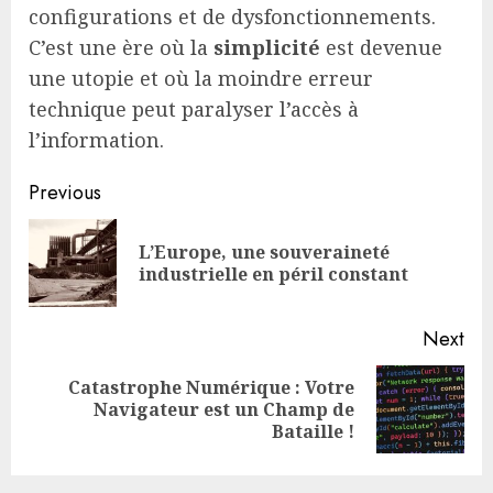
configurations et de dysfonctionnements.
C’est une ère où la
simplicité
est devenue
une utopie et où la moindre erreur
technique peut paralyser l’accès à
l’information.
Continue
Previous
Reading
L’Europe, une souveraineté
Pre
industrielle en péril constant
pos
Next
Catastrophe Numérique : Votre
Next
Navigateur est un Champ de
post:
Bataille !