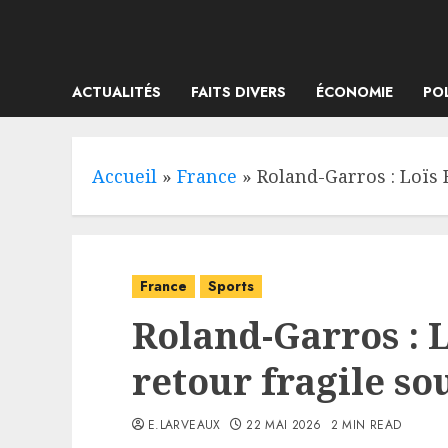
Skip
to
content
ACTUALITÉS
FAITS DIVERS
ÉCONOMIE
PO
Accueil
»
France
»
Roland-Garros : Loïs 
France
Sports
Roland-Garros : L
retour fragile so
E.LARVEAUX
22 MAI 2026
2 MIN READ