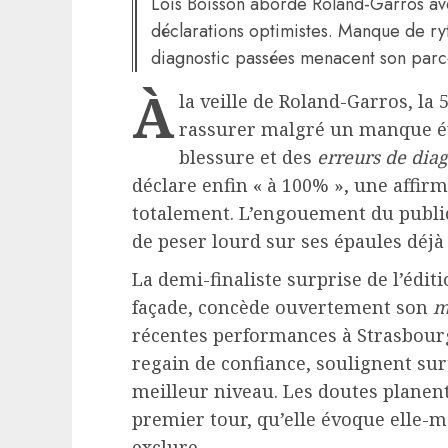
Loïs Boisson aborde Roland-Garros av
déclarations optimistes. Manque de ry
diagnostic passées menacent son parc
À
la veille de Roland-Garros, la
rassurer malgré un manque é
blessure et des
erreurs de diag
déclare enfin « à 100% », une affir
totalement. L’engouement du public
de peser lourd sur ses épaules déjà 
La demi-finaliste surprise de l’édit
façade, concède ouvertement son
m
récentes performances à Strasbou
regain de confiance, soulignent surt
meilleur niveau. Les doutes planent,
premier tour, qu’elle évoque elle
exclure.