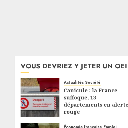
VOUS DEVRIEZ Y JETER UN OEI
Actualités
Société
Canicule : la France
suffoque, 13
départements en alert
rouge
8 AOÛT 2026
Économie française
Emploi