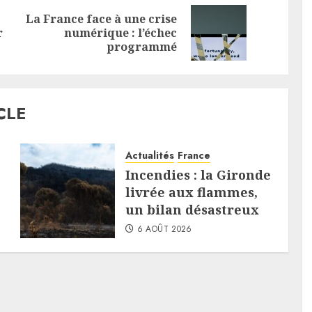
La France face à une crise
Previous
Next
r
numérique : l’échec
post:
post:
programmé
CLE
Actualités
France
Incendies : la Gironde
livrée aux flammes,
un bilan désastreux
6 AOÛT 2026