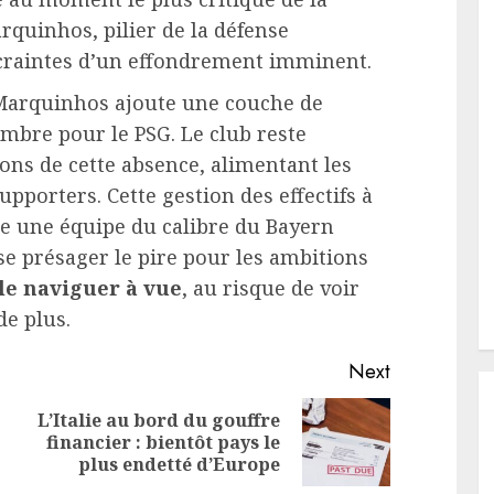
rquinhos, pilier de la défense
s craintes d’un effondrement imminent.
 Marquinhos ajoute une couche de
mbre pour le PSG. Le club reste
ons de cette absence, alimentant les
pporters. Cette gestion des effectifs à
re une équipe du calibre du Bayern
se présager le pire pour les ambitions
e naviguer à vue
, au risque de voir
de plus.
Next
L’Italie au bord du gouffre
Previous
Next
financier : bientôt pays le
post:
post:
plus endetté d’Europe