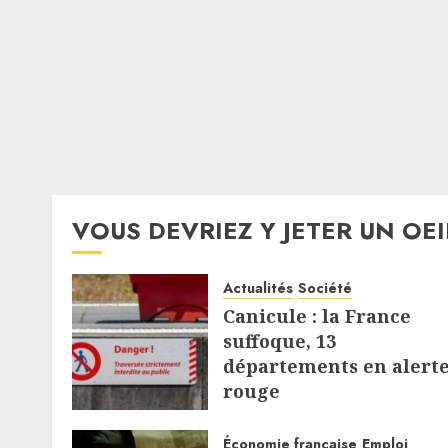
VOUS DEVRIEZ Y JETER UN OEI
Actualités
Société
Canicule : la France
suffoque, 13
départements en alert
rouge
8 AOÛT 2026
Économie française
Emploi