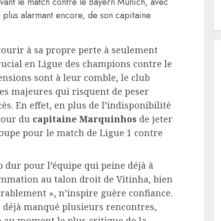
avant le match contre le Bayern Munich, avec
, plus alarmant encore, de son capitaine
courir à sa propre perte à seulement
crucial en Ligue des champions contre le
tensions sont à leur comble, le club
nces majeures qui risquent de peser
. En effet, en plus de l’indisponibilité
 tour du
capitaine Marquinhos
de jeter
roupe pour le match de Ligue 1 contre
p dur pour l’équipe qui peine déjà à
mmation au talon droit de Vitinha, bien
orablement », n’inspire guère confiance.
it déjà manqué plusieurs rencontres,
e au moment le plus critique de la