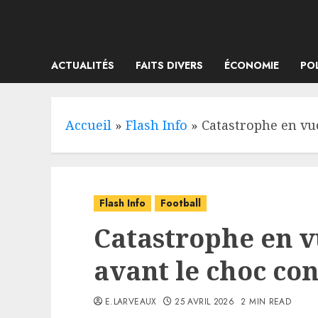
Skip
to
content
ACTUALITÉS
FAITS DIVERS
ÉCONOMIE
PO
Accueil
»
Flash Info
»
Catastrophe en vue
Flash Info
Football
Catastrophe en v
avant le choc con
E.LARVEAUX
25 AVRIL 2026
2 MIN READ